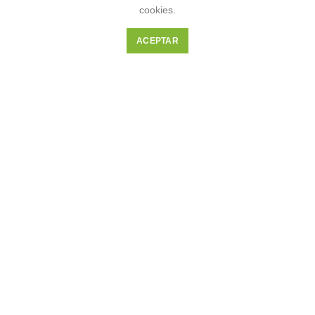
cookies.
Almacenaje
ACEPTAR
Transporte y distribución local
ENLACES DIRECTOS
Inicio
Nosotros
Servicios
Contáctenos
Noticias
Términos y condiciones
REDES SOCIALES
Instagram