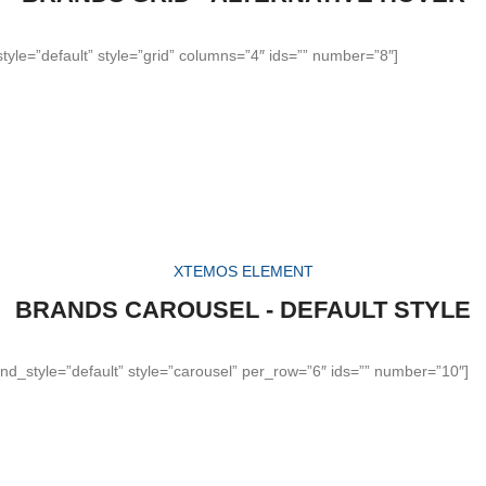
yle=”default” style=”grid” columns=”4″ ids=”” number=”8″]
XTEMOS ELEMENT
BRANDS CAROUSEL - DEFAULT STYLE
nd_style=”default” style=”carousel” per_row=”6″ ids=”” number=”10″]