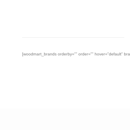
[woodmart_brands orderby=”” order=”” hover=”default” bra