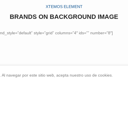
XTEMOS ELEMENT
BRANDS ON BACKGROUND IMAGE
d_style=”default” style=”grid” columns=”4″ ids=”” number=”8″]
 Al navegar por este sitio web, acepta nuestro uso de cookies.