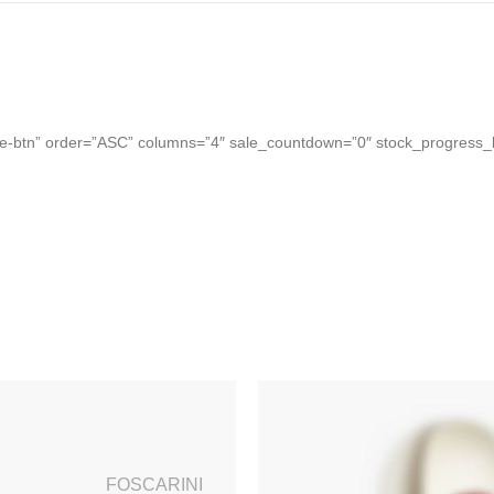
-btn” order=”ASC” columns=”4″ sale_countdown=”0″ stock_progress_b
FOSCARINI