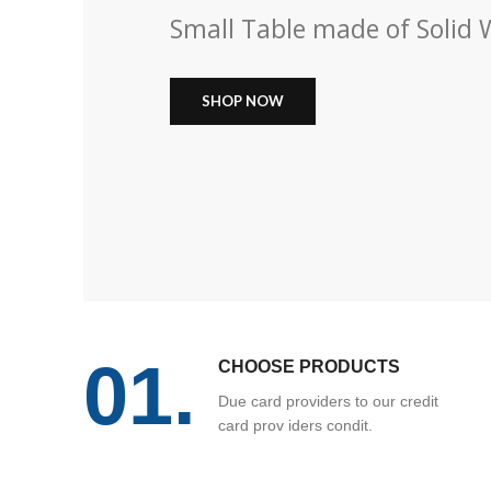
Small Table made of Solid
SHOP NOW
01.
CHOOSE PRODUCTS
Due card providers to our credit
card prov iders condit.