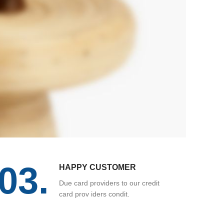
03.
HAPPY CUSTOMER
Due card providers to our credit
card prov iders condit.