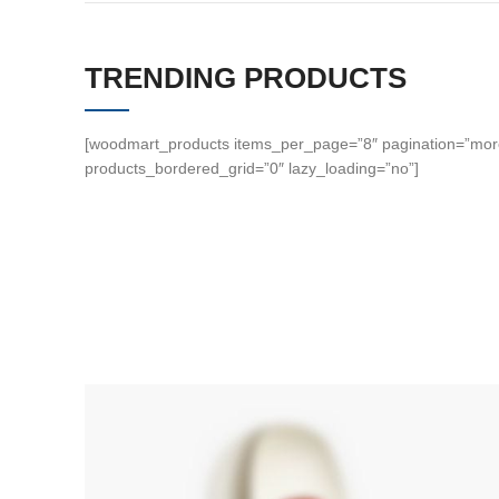
TRENDING PRODUCTS
[woodmart_products items_per_page=”8″ pagination=”more
products_bordered_grid=”0″ lazy_loading=”no”]