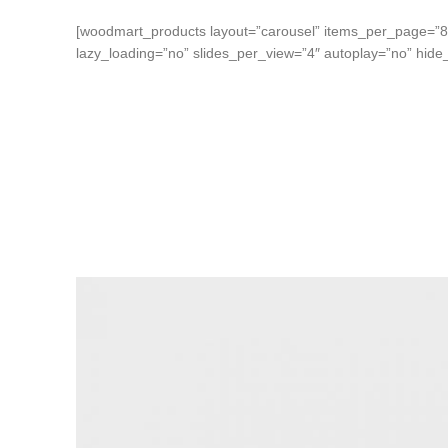
[woodmart_products layout=”carousel” items_per_page=”8″
lazy_loading=”no” slides_per_view=”4″ autoplay=”no” hide