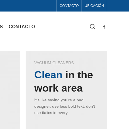
CONTACTO
UBICACIÓN
AS
CONTACTO
VACUUM CLEANERS
Clean
in the
work area
It’s like saying you’re a bad
designer, use less bold text, don’t
use italics in every.