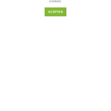
cookies.
Inicio
ACEPTAR
Nosotros
Servicios
Contáctenos
Noticias
Términos y condiciones
REDES SOCIALES
Instagram
Facebook
Youtube
WhatsApp
Twitter