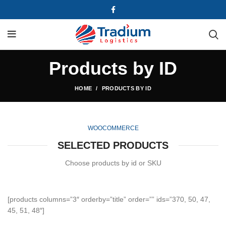
Products by ID
HOME
PRODUCTS BY ID
WOOCOMMERCE
SELECTED PRODUCTS
Choose products by id or SKU
[products columns=”3″ orderby=”title” order=”” ids=”370, 50, 47,
45, 51, 48″]